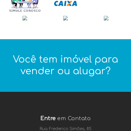
Você tem imóvel para
vender ou alugar?
Entre
em Contato
Rua Frederico Simões, 85