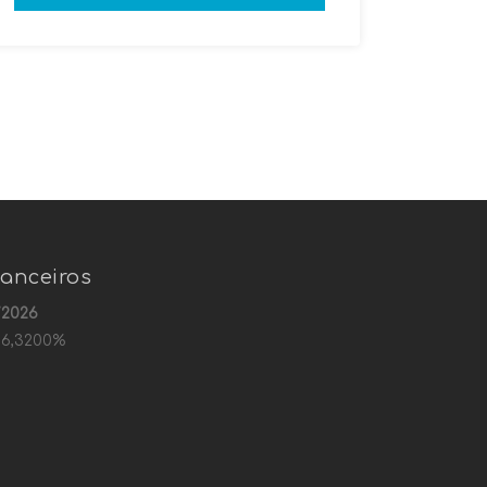
anceiros
/2026
 6,3200%