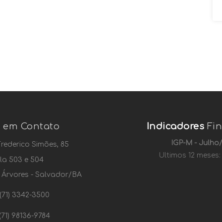
e
em Contato
Indicadores
Fin
IGP-M - Julho
rederico Simões, 85
Ultimos 12 meses:
la 503 e 504
Árvores - Salvador/BA
(71) 3342-3500
(71) 98136-9784