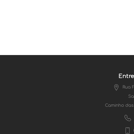
Entr
Rua F
Sa
Caminho das 